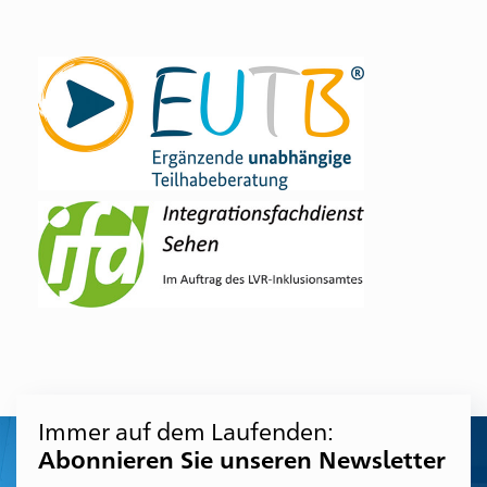
Zur
Zum
Zur
Zum
Zum
Hauptnavigation
Inhalt
Suche
Seitenanfang
Seitenende
Immer auf dem Laufenden:
Abonnieren Sie unseren Newsletter