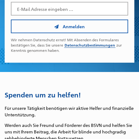
Geben
Sie
hier
Ihre
Anmelden
E-
Mail
Wir nehmen Datenschutz ernst! Mit Absenden des Formulares
Adresse
bestätigen Sie, dass Sie unsere
Datenschutzbestimmungen
zur
ein,
Kenntnis genommen haben.
an
welche
der
Newsletter
geschickt
werden
Spenden um zu helfen!
soll.
Für unsere Tätigkeit benötigen wir aktive Helfer und finanzielle
Unterstützung.
Werden auch Sie Freund und Förderer des BSVN und helfen Sie
uns mit Ihrem Beitrag, die Arbeit für blinde und hochgradig
sehbehinderte Menschen fortzusetzen.