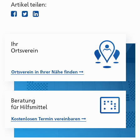
Artikel teilen:
facebook
twitter
LinkedIn
Beratungs-
Ihr
und
Ortsverein
Anlaufstellen
für
Betroffene
Ortsverein in Ihrer Nähe finden
und
deren
Angehörige
Beratung
für Hilfsmittel
Kostenlosen Termin vereinbaren