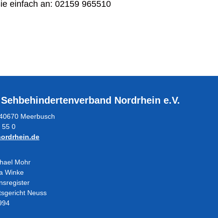
Sie einfach an: 02159 965510
 Sehbehindertenverband Nordrhein e.V.
5, 40670 Meerbusch
 55 0
ordrhein.de
chael Mohr
ra Winke
nsregister
tsgericht Neuss
994