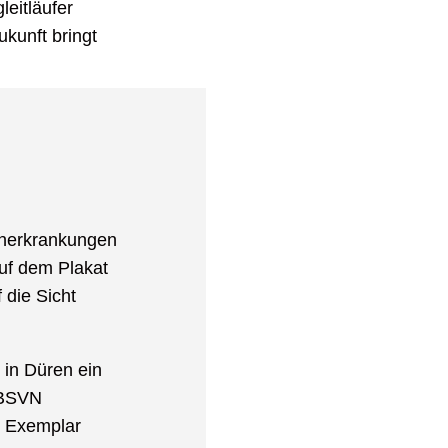
eitläufer
kunft bringt
enerkrankungen
auf dem Plakat
 die Sicht
in Düren ein
m BSVN
o Exemplar