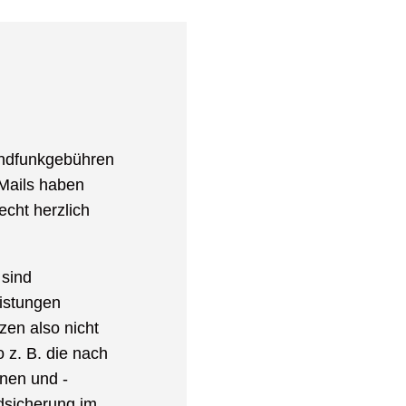
Rundfunkgebühren
 Mails haben
echt herzlich
 sind
istungen
en also nicht
o z. B. die nach
nnen und -
dsicherung im