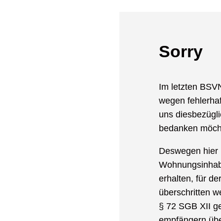
Sorry
Im letzten BSVN
wegen fehlerhaf
uns diesbezüglic
bedanken möch
Deswegen hier n
Wohnungsinhabe
erhalten, für 
überschritten we
§ 72 SGB XII ge
empfängern übe