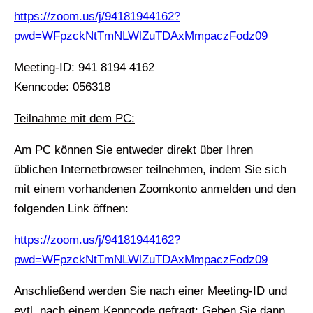
https://zoom.us/j/94181944162?
pwd=WFpzckNtTmNLWlZuTDAxMmpaczFodz09
Meeting-ID: 941 8194 4162
Kenncode: 056318
Teilnahme mit dem PC:
Am PC können Sie entweder direkt über Ihren
üblichen Internetbrowser teilnehmen, indem Sie sich
mit einem vorhandenen Zoomkonto anmelden und den
folgenden Link öffnen:
https://zoom.us/j/94181944162?
pwd=WFpzckNtTmNLWlZuTDAxMmpaczFodz09
Anschließend werden Sie nach einer Meeting-ID und
evtl. nach einem Kenncode gefragt: Geben Sie dann