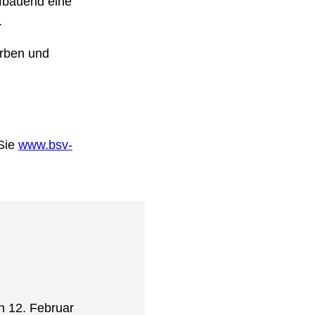
fbauend eine
.
arben und
 Sie
www.bsv-
n 12. Februar