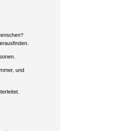
 Menschen?
erausfinden.
rsonen.
ummer, und
erleitet.