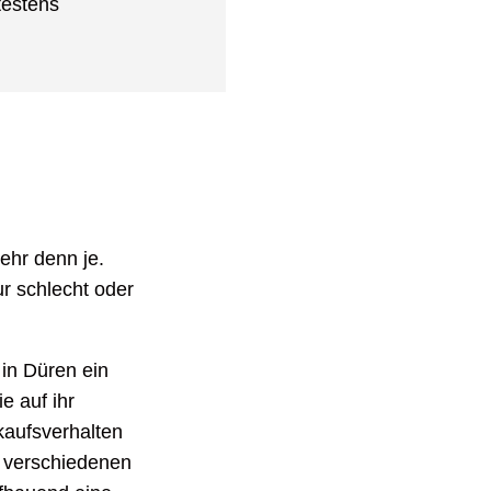
testens
ehr denn je.
r schlecht oder
in Düren ein
e auf ihr
kaufsverhalten
n verschiedenen