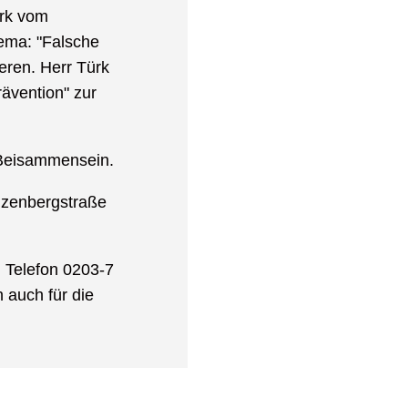
ürk vom
hema: "Falsche
eren. Herr Türk
ävention" zur
 Beisammensein.
nzenbergstraße
 Telefon 0203-7
h auch für die