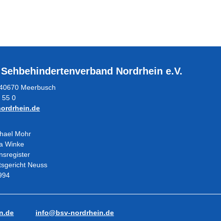
 Sehbehindertenverband Nordrhein e.V.
5, 40670 Meerbusch
 55 0
ordrhein.de
chael Mohr
ra Winke
nsregister
tsgericht Neuss
994
n.de
info@bsv-nordrhein.de