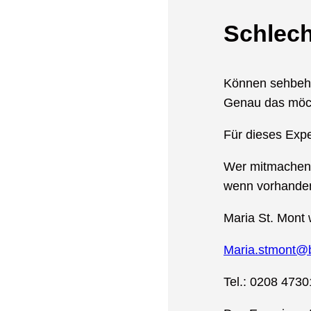
Schlech
Können sehbehi
Genau das möch
Für dieses Exp
Wer mitmachen 
wenn vorhanden
Maria St. Mont 
Maria.stmont@
Tel.: 0208 473