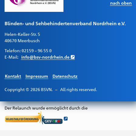
nach oben
Blinden- und Sehbehindertenverband Nordrhein e.V.
Helen-Keller-Str. 5
40670 Meerbusch
Telefon:
02159 – 96 55 0
E-Mail:
info@bsv-nordrhein.de
Kontakt
Impressum
Datenschutz
Copyright © 2026 BSVN. – All rights reserved.
Der Relaunch wurde ermöglicht durch die
Selbsthilfeförderung
GKV
NRW
Diese