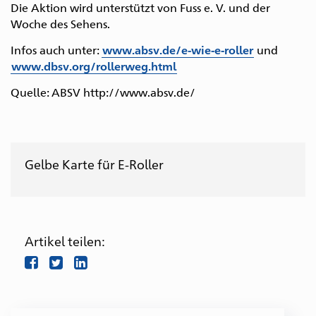
Die Aktion wird unterstützt von Fuss e. V. und der
Woche des Sehens.
Infos auch unter:
www.absv.de/e-wie-e-roller
und
www.dbsv.org/rollerweg.html
Zur
Zum
Zur
Zum
Zum
Hauptnavigation
Inhalt
Suche
Seitenanfang
Seitenende
Quelle: ABSV http://www.absv.de/
Gelbe Karte für E-Roller
Artikel teilen:
facebook
twitter
LinkedIn