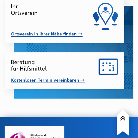
Beratungs-
Ihr
und
Ortsverein
Anlaufstellen
für
Betroffene
Ortsverein in Ihrer Nähe finden
und
deren
Angehörige
Beratung
für Hilfsmittel
Kostenlosen Termin vereinbaren