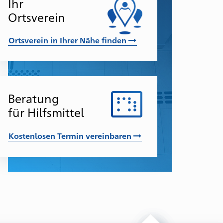
Ihr
nd
Ortsverein
nlaufstellen
r
Ortsverein in Ihrer Nähe finden
troffene
nd
eren
Beratung
für Hilfsmittel
ngehörige
Kostenlosen Termin vereinbaren