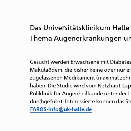
Das Universitätsklinikum Halle
Thema Augenerkrankungen und
Gesucht werden Erwachsene mit Diabetes 
Makulaödem, die bisher keine oder nur 
zugelassenen Medikament (maximal zehn
haben. Die Studie wird vom Netzhaut-Exp
Zur
Zum
Zur
Zum
Zum
Poliklinik für Augenheilkunde unter der L
Hauptnavigation
Inhalt
Suche
Seitenanfang
Seitenende
durchgeführt. Interessierte können das S
FAROS-Info@uk-halle.de