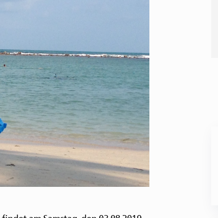
B
u
A
fü
Be
findet am Samstag, den 03.08.2019