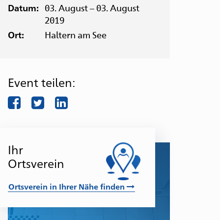
03. August – 03. August
Datum:
2019
Haltern am See
Ort:
Event teilen:
facebook
twitter
LinkedIn
eratungs-
Ihr
nd
Ortsverein
nlaufstellen
r
Ortsverein in Ihrer Nähe finden
troffene