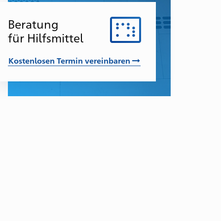
nd
eren
Beratung
für Hilfsmittel
ngehörige
Kostenlosen Termin vereinbaren